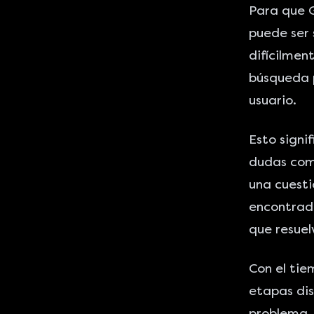
Para que
puede ser 
difícilmen
búsqueda p
usuario.
Esto signif
dudas comu
una cuesti
encontrado
que resuel
Con el tie
etapas dis
problema, 