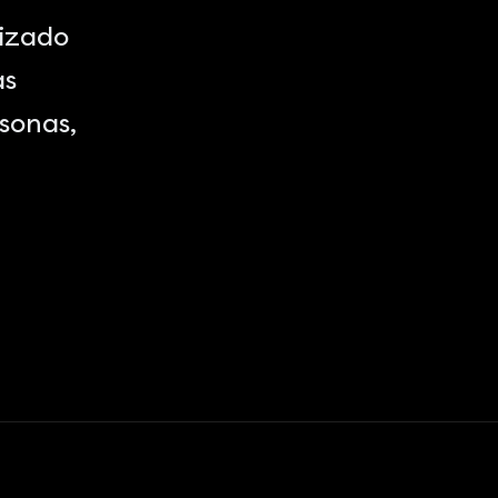
lizado
as
sonas,