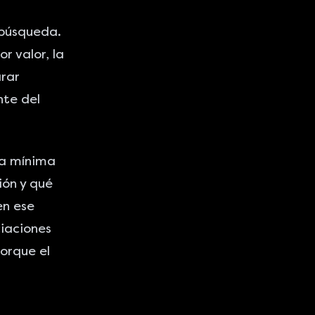
 búsqueda.
r valor, la
rar
te del
na mínima
ión y qué
en ese
iaciones
orque el