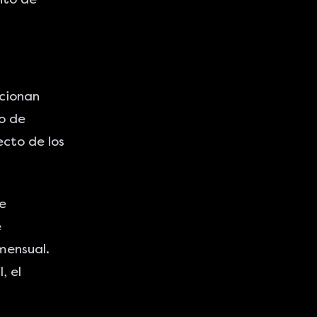
ncionan
jo de
ecto de los
e
e
mensual.
, el