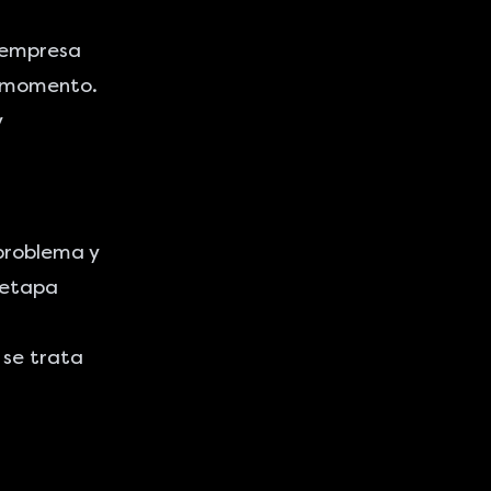
a empresa
e momento.
y
problema y
 etapa
 se trata