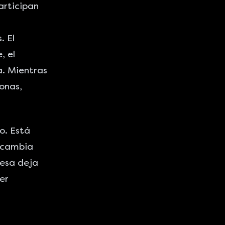
articipan
. El
, el
a. Mientras
onas,
o. Está
a cambia
resa deja
er