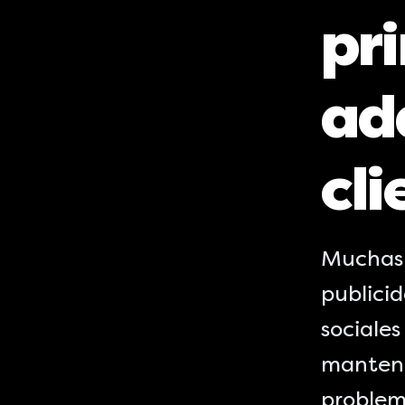
pri
ad
cli
Muchas 
publici
sociales
mantener
problema