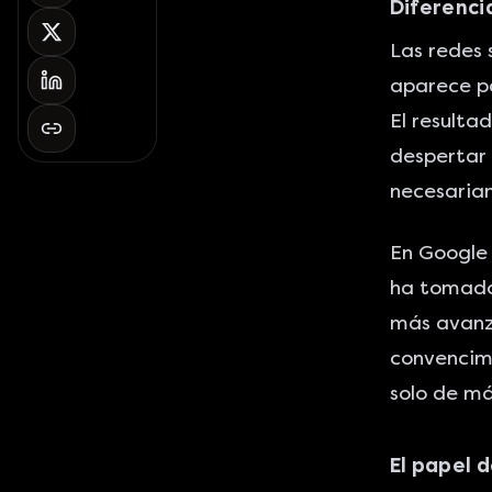
Diferenci
Las redes 
aparece p
El resulta
despertar 
necesaria
En Google 
ha tomado 
más avanz
convencimi
solo de má
El papel 