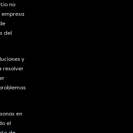
sitio no
la empresa
de
s del
luciones y
 resolver
er
 problemas
rsonas en
do el
nto de