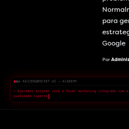
Normalm
para ge
estrate
Google
Por
Admini
KAIZEN@ROCKET-AI — ACADEMY
> Queremos ensinar você a fazer marketing integrado com a
qualidade superior.
█