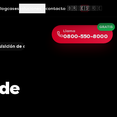
🇧🇷
🇺🇸
🇪🇸
🇫🇷
🇩🇪
log
cases
soluciones
contacto
GRATIS
Llama
0800-550-8000
isición de clientes
ede