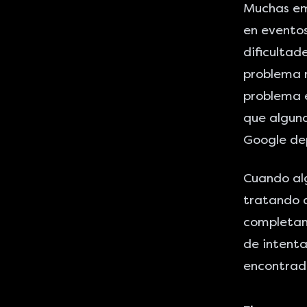
Muchas em
en eventos
dificultad
problema r
problema e
que alguna
Google dep
Cuando alg
tratando d
completame
de intenta
encontrada