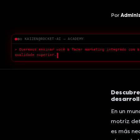
Por
Admini
KAIZEN@ROCKET-AI — ACADEMY
> Queremos ensinar você a fazer marketing integrado com a
qualidade superior.
█
Descubre 
desarroll
En un mund
motriz det
es más nec