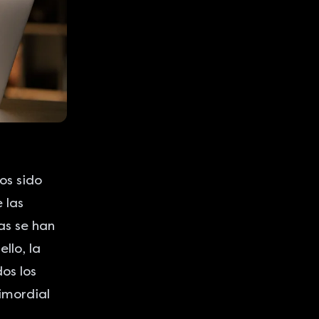
os sido
 las
as se han
llo, la
os los
rimordial