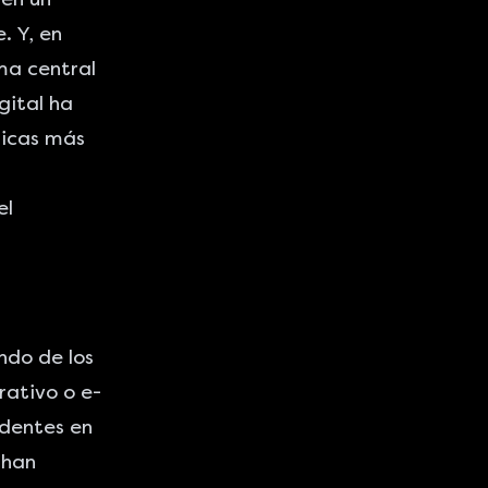
. Y, en
ma central
gital ha
ticas más
el
ndo de los
rativo o e-
edentes en
 han