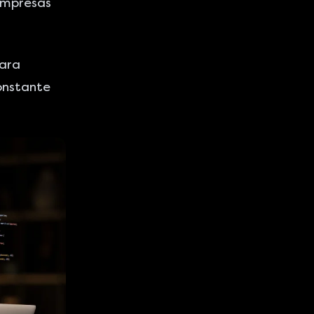
empresas
para
onstante