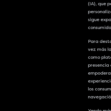
(IA), que 
personaliz
sigue exp
consumido
Para desta
vez más l
como pla
presencia 
empoderar 
experienci
los consum
navegación
Yendo más 