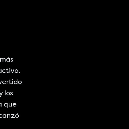
 más
activo.
vertido
y los
a que
lcanzó