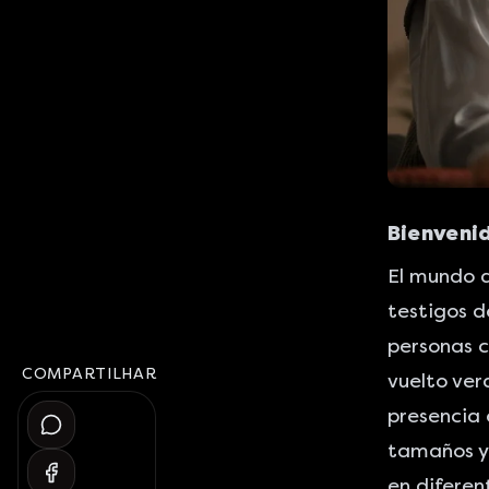
Bienvenid
El mundo d
testigos d
personas c
COMPARTILHAR
vuelto ver
presencia 
tamaños y 
en diferen