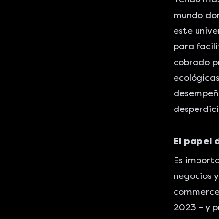
mundo dond
este unive
para facil
cobrado p
ecológicas 
desempeña 
desperdici
El papel 
Es importa
negocios y
commerc
2023 – y p