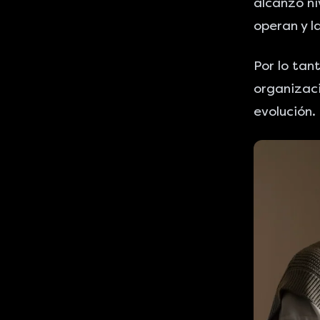
alcanzó ni
operan y l
Por lo tan
organizaci
evolución.