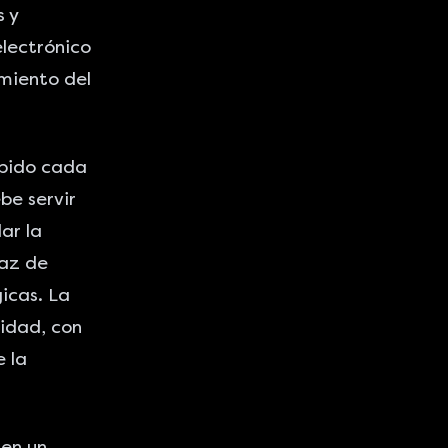
 y
electrónico
miento del
ibido cada
be servir
ar la
paz de
icas. La
ridad, con
 la
 en un