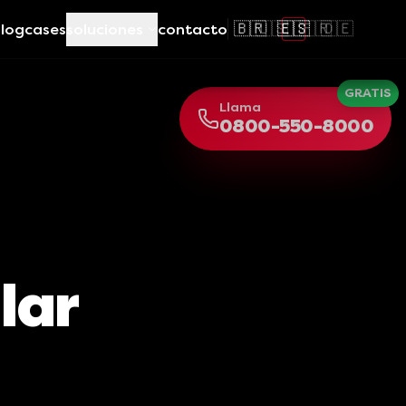
🇧🇷
🇺🇸
🇪🇸
🇫🇷
🇩🇪
log
cases
soluciones
contacto
GRATIS
Llama
0800-550-8000
lar