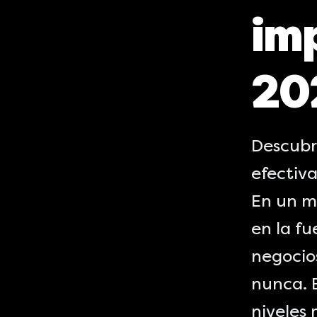
im
20
Descubr
efectiva
En un m
en la fu
negocios
nunca. 
niveles