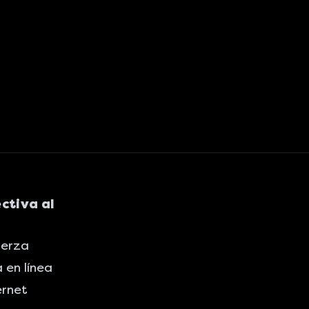
ctiva al
uerza
 en línea
ernet