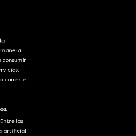
la
a manera
a consumir
rvicios.
a corren el
ios
Entre las
artificial