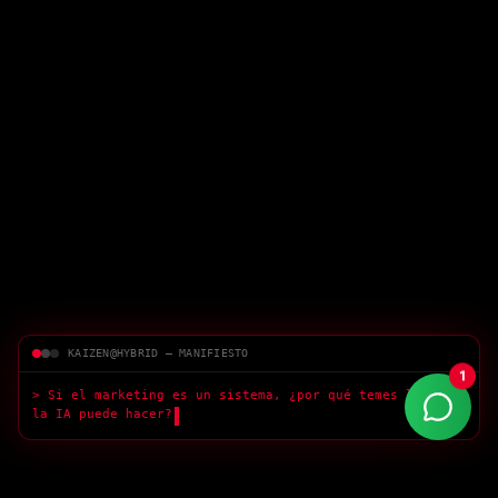
KAIZEN@HYBRID — MANIFIESTO
1
> Si el marketing es un sistema, ¿por qué temes lo que
la IA puede hacer?
█