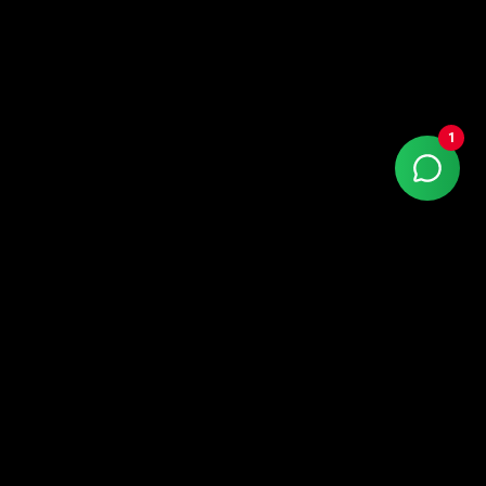
1
Con más de 15 años de experiencia, Agencia Kaizen
es Partner de Google, especializada en Marketing
Digital de Alto Rendimiento.
LinkedIn
Instagram
Facebook